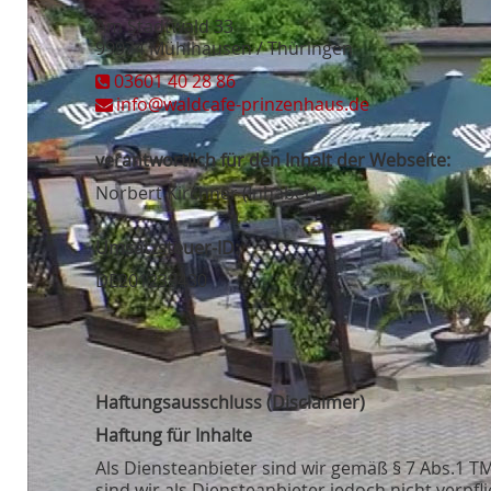
Am Stadtwald 33
99974 Mühlhausen / Thüringen
03601 40 28 86
info@waldcafe-prinzenhaus.de
verantwortlich für den Inhalt der Webseite:
Norbert Kirchner (Inhaber)
Umsatzsteuer-ID:
DE201238430
Haftungsausschluss (Disclaimer)
Haftung für Inhalte
Als Diensteanbieter sind wir gemäß § 7 Abs.1 T
sind wir als Diensteanbieter jedoch nicht verp