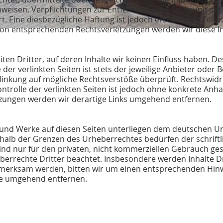
 hinweisen. Verpflichtungen zur Entfernung oder Sperrung d
. Eine diesbezügliche Haftung ist jedoch erst ab dem Zeitp
von entsprechenden Rechtsverletzungen werden wir diese I
en Dritter, auf deren Inhalte wir keinen Einfluss haben. D
r verlinkten Seiten ist stets der jeweilige Anbieter oder B
linkung auf mögliche Rechtsverstöße überprüft. Rechtswidr
ntrolle der verlinkten Seiten ist jedoch ohne konkrete Anha
zungen werden wir derartige Links umgehend entfernen.
e und Werke auf diesen Seiten unterliegen dem deutschen Ur
halb der Grenzen des Urheberrechtes bedürfen der schriftl
nd nur für den privaten, nicht kommerziellen Gebrauch gesta
errechte Dritter beachtet. Insbesondere werden Inhalte Dri
fmerksam werden, bitten wir um einen entsprechenden Hin
te umgehend entfernen.